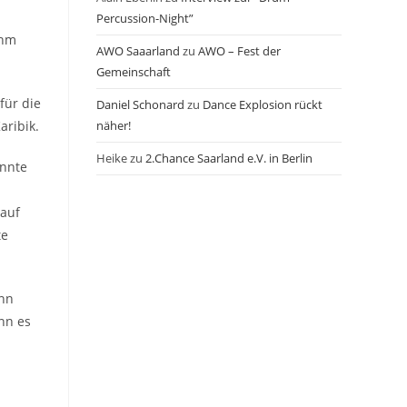
Percussion-Night”
ahm
AWO Saaarland
zu
AWO – Fest der
Gemeinschaft
für die
Daniel Schonard
zu
Dance Explosion rückt
aribik.
näher!
Heike
zu
2.Chance Saarland e.V. in Berlin
onnte
rauf
te
ann
nn es