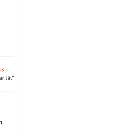
ag
arität”
n