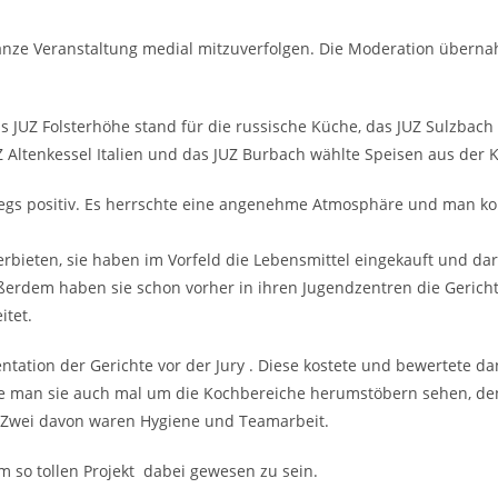
nze Veranstaltung medial mitzuverfolgen. Die Moderation übern
 JUZ Folsterhöhe stand für die russische Küche, das JUZ Sulzbach 
Z Altenkessel Italien und das JUZ Burbach wählte Speisen aus der K
egs positiv. Es herrschte eine angenehme Atmosphäre und man k
rbieten, sie haben im Vorfeld die Lebensmittel eingekauft und da
ußerdem haben sie schon vorher in ihren Jugendzentren die Gerich
itet.
tation der Gerichte vor der Jury . Diese kostete und bewertete d
e man sie auch mal um die Kochbereiche herumstöbern sehen, de
 Zwei davon waren Hygiene und Teamarbeit.
m so tollen Projekt dabei gewesen zu sein.