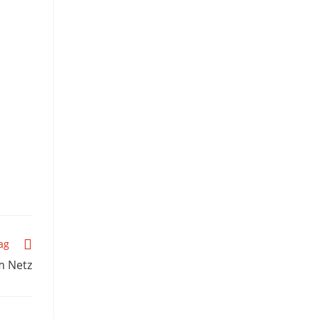
ag
m Netz