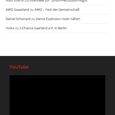
Alain Eberlin
zu
Interview zur “Drum-Percussion-Night”
AWO Saaarland
zu
AWO – Fest der Gemeinschaft
Daniel Schonard
zu
Dance Explosion rückt näher!
Heike
zu
2.Chance Saarland e.V. in Berlin
YouTube