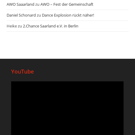
AWO Saaarland
zu
AWO – Fest der Gemeinschaft
Daniel Schonard
zu
Dance Explosion rückt näher!
Heike
zu
2.Chance Saarland e.V. in Berlin
YouTube