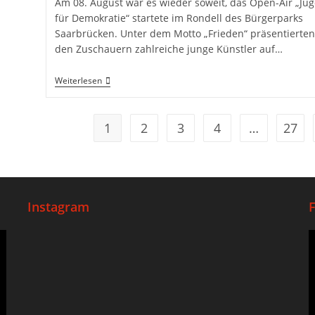
Am 08. August war es wieder soweit, das Open-Air „Ju
für Demokratie“ startete im Rondell des Bürgerparks
Saarbrücken. Unter dem Motto „Frieden“ präsentierten
den Zuschauern zahlreiche junge Künstler auf…
Weiterlesen
1
2
3
4
…
27
Instagram