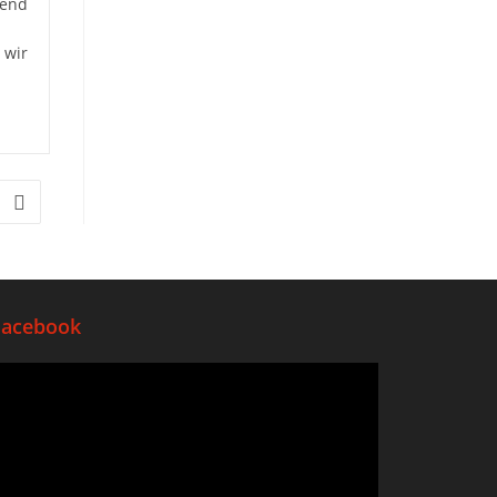
gend
 wir
Facebook