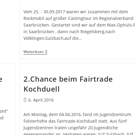
Vom 25. - 30.09.2017 waren wir zusammen mit dem
Rockmobil auf großer Castingtour im Regionalverband
Saarbrücken. Gestartet sind wir auf dem Max-Ophüls-P
in Saarbrücken , dann nach Riegelsberg,nach
Völklingen,Sulzbach,auf die…
Weiterlesen
e
2.Chance beim Fairtrade
Kochduell
6. April 2016
ont“
Am Montag, dem 04.04.2016, fand im Jugendzentrum
nd
Folsterhöhe das Fairtrade-Kochduell statt. Aus fünf
Jugendzentren traten ungefähr 20 Jugendliche
gegeneinander an. Vertreten waren: JUZ Sulzbach, JUZ