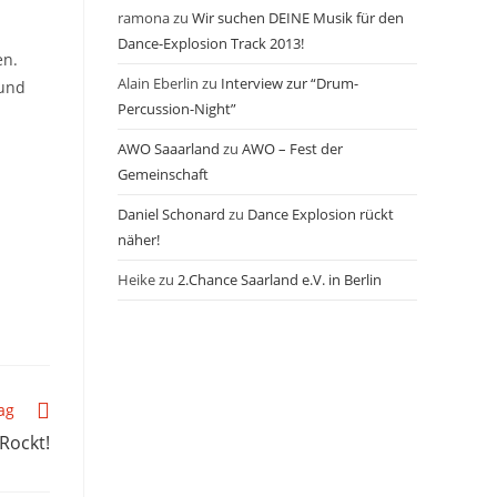
ramona
zu
Wir suchen DEINE Musik für den
Dance-Explosion Track 2013!
en.
Alain Eberlin
zu
Interview zur “Drum-
 und
Percussion-Night”
AWO Saaarland
zu
AWO – Fest der
Gemeinschaft
Daniel Schonard
zu
Dance Explosion rückt
näher!
Heike
zu
2.Chance Saarland e.V. in Berlin
ag
Rockt!