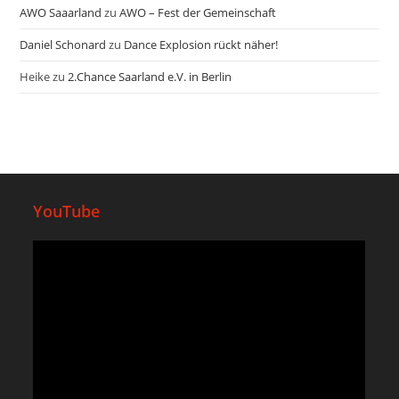
AWO Saaarland
zu
AWO – Fest der Gemeinschaft
Daniel Schonard
zu
Dance Explosion rückt näher!
Heike
zu
2.Chance Saarland e.V. in Berlin
YouTube