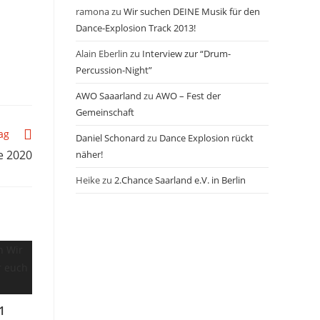
ramona
zu
Wir suchen DEINE Musik für den
Dance-Explosion Track 2013!
Alain Eberlin
zu
Interview zur “Drum-
Percussion-Night”
AWO Saaarland
zu
AWO – Fest der
Gemeinschaft
ag
Daniel Schonard
zu
Dance Explosion rückt
e 2020
näher!
Heike
zu
2.Chance Saarland e.V. in Berlin
1