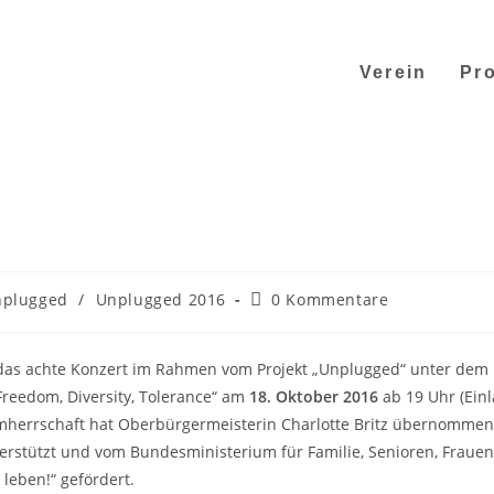
Verein
Pro
plugged
/
Unplugged 2016
0 Kommentare
. das achte Konzert im Rahmen vom Projekt „Unplugged“ unter dem
Freedom, Diversity, Tolerance“ am
18. Oktober 2016
ab 19 Uhr (Einl
rmherrschaft hat Oberbürgermeisterin Charlotte Britz übernommen
erstützt und vom Bundesministerium für Familie, Senioren, Fraue
eben!“ gefördert.