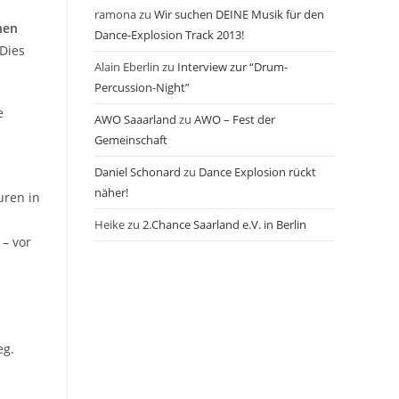
ramona
zu
Wir suchen DEINE Musik für den
hen
Dance-Explosion Track 2013!
Dies
Alain Eberlin
zu
Interview zur “Drum-
Percussion-Night”
e
AWO Saaarland
zu
AWO – Fest der
Gemeinschaft
Daniel Schonard
zu
Dance Explosion rückt
näher!
uren in
Heike
zu
2.Chance Saarland e.V. in Berlin
 – vor
eg.