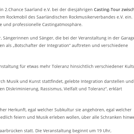
in 2.Chance Saarland e.V. bei der diesjährigen
Casting-Tour zwisc
 Rockmobil des Saarländischen Rockmusikerverbandes e.V. ein. 
me und professionelle Castingatmosphäre.
r, Sängerinnen und Sänger, die bei der Veranstaltung in der Garag
n als „Botschafter der Integration“ auftreten und verschiedene
nstaltung für etwas mehr Toleranz hinsichtlich verschiedener Kult
h Musik und Kunst stattfindet, gelebte Integration darstellen und
Diskriminierung, Rassismus, Vielfalt und Toleranz“, erklärt
her Herkunft, egal welcher Subkultur sie angehören, egal welcher
iedlich feiern und Musik erleben wollen, über alle Schranken hinw
aarbrücken statt. Die Veranstaltung beginnt um 19 Uhr,