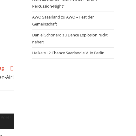
Percussion-Night”
AWO Saaarland
zu
AWO – Fest der
Gemeinschaft
Daniel Schonard
zu
Dance Explosion rückt
näher!
Heike
zu
2.Chance Saarland e.V. in Berlin
ag
n-Air!
io