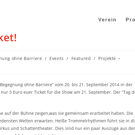
Verein
Pro
ket!
nung ohne Barriere
/
Events
/
Featured
/
Projekte
 “Begegnung ohne Barriere” vom 20. bis 21. September 2014 in der
r nur 5 Euro euer Ticket für die Show am 21. September. Der “Tag d
e auf der Bühne zeigen,was sie gemeinsam erarbeitet haben. Die
edensten Welten erwarten: Heiße Trommelrhythmen führt sie in di
irkus und Schattentheater. Dies sind nur ein paar Auszüge aus de