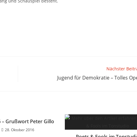
ang und Schauspiel besteht.
Nächster Beitr
Jugend für Demokratie – Tolles Ope
 – Grußwort Peter Gillo
28. Oktober 2016
Poets & Fools im Tonstud