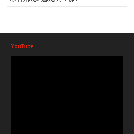
Heike
zu
2.Chance Saarland e.V. in Berlin
YouTube