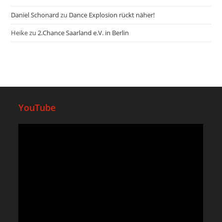
Daniel Schonard
zu
Dance Explosion rückt näher!
Heike
zu
2.Chance Saarland e.V. in Berlin
YouTube