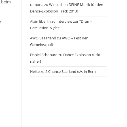
r beim
ramona
zu
Wir suchen DEINE Musik für den
Dance-Explosion Track 2013!
Alain Eberlin
zu
Interview zur “Drum-
r
Percussion-Night”
AWO Saaarland
zu
AWO – Fest der
Gemeinschaft
Daniel Schonard
zu
Dance Explosion rückt
näher!
Heike
zu
2.Chance Saarland e.V. in Berlin