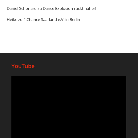
Daniel Schonard
zu
Dance Explosion rückt näher!
Heike
zu
2.Chance Saarland e.V. in Berlin
YouTube