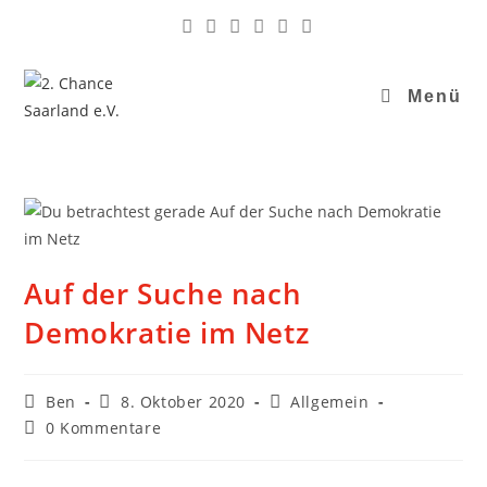
Zum
Inhalt
springen
Menü
Auf der Suche nach
Demokratie im Netz
Beitrags-
Beitrag
Beitrags-
Ben
8. Oktober 2020
Allgemein
Autor:
veröffentlicht:
Kategorie:
Beitrags-
0 Kommentare
Kommentare: