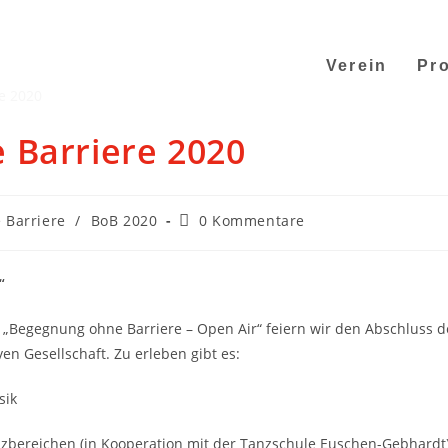
Verein
Pro
 Barriere 2020
 Barriere
/
BoB 2020
0 Kommentare
“
s „Begegnung ohne Barriere – Open Air“ feiern wir den Abschluss d
ven Gesellschaft. Zu erleben gibt es:
sik
bereichen (in Kooperation mit der Tanzschule Euschen-Gebhardt