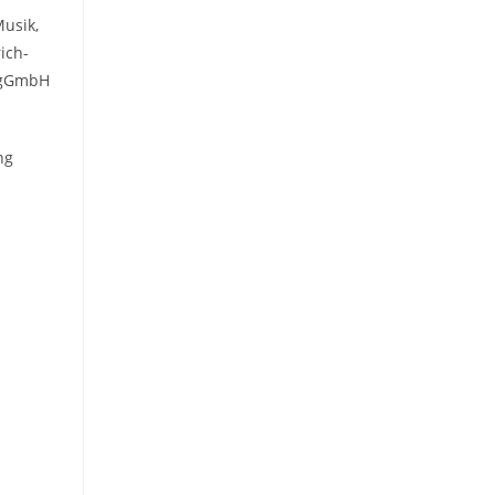
usik,
ich-
e gGmbH
ng