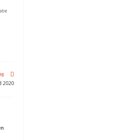
atie
ag
d 2020
en