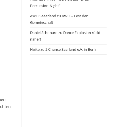
Percussion-Night”
AWO Saaarland
zu
AWO – Fest der
Gemeinschaft
Daniel Schonard
zu
Dance Explosion rückt
näher!
Heike
zu
2.Chance Saarland e.V. in Berlin
men
öchten