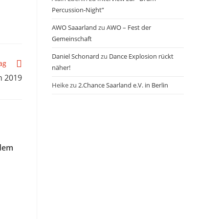
Percussion-Night”
AWO Saaarland
zu
AWO – Fest der
Gemeinschaft
Daniel Schonard
zu
Dance Explosion rückt
ag
näher!
n 2019
Heike
zu
2.Chance Saarland e.V. in Berlin
 dem