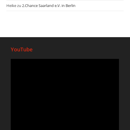
Heike
zu
2.Chance Saarland e.V. in Berlin
YouTube