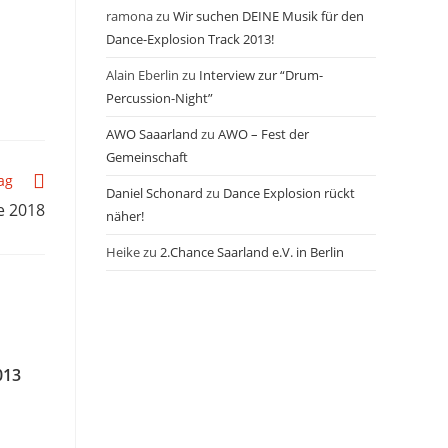
ramona
zu
Wir suchen DEINE Musik für den
Dance-Explosion Track 2013!
Alain Eberlin
zu
Interview zur “Drum-
Percussion-Night”
AWO Saaarland
zu
AWO – Fest der
Gemeinschaft
ag
Daniel Schonard
zu
Dance Explosion rückt
e 2018
näher!
Heike
zu
2.Chance Saarland e.V. in Berlin
013