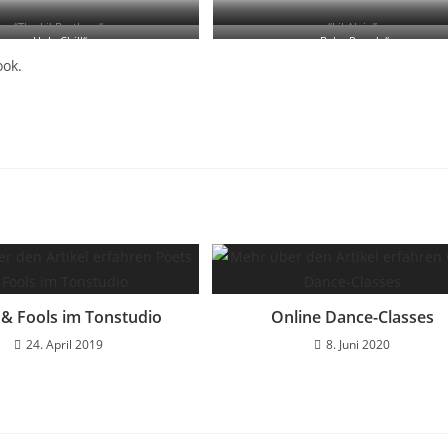
“The Lil Brothers“
“Lil Alvin”
„Holy Chill“
„Baby Rowdy“
ook.
 & Fools im Tonstudio
Online Dance-Classes
24. April 2019
8. Juni 2020