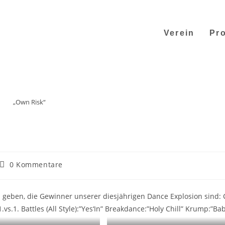
Verein
Pro
„Own Risk“
0 Kommentare
geben, die Gewinner unserer diesjährigen Dance Explosion sind: 
 1.vs.1. Battles (All Style):”Yes‘In” Breakdance:”Holy Chill” Krump:”Ba