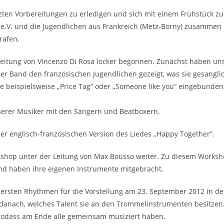
zten Vorbereitungen zu erledigen und sich mit einem Frühstück zu
d e.V. und die Jugendlichen aus Frankreich (Metz-Borny) zusammen
rafen.
eitung von Vincenzo Di Rosa locker begonnen. Zunächst haben un
er Band den französischen Jugendlichen gezeigt, was sie gesangli
e beispielsweise „Price Tag“ oder „Someone like you“ eingebunden
serer Musiker mit den Sängern und Beatboxern.
er englisch-französischen Version des Liedes „Happy Together“.
hop unter der Leitung von Max Bousso weiter. Zu diesem Worksho
und haben ihre eigenen Instrumente mitgebracht.
ersten Rhythmen für die Vorstellung am 23. September 2012 in de
e danach, welches Talent sie an den Trommelinstrumenten besitzen
 sodass am Ende alle gemeinsam musiziert haben.