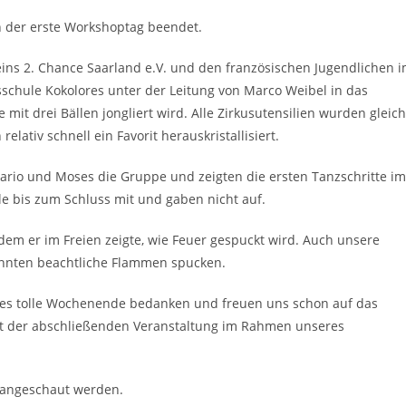
ch der erste Workshoptag beendet.
ins 2. Chance Saarland e.V. und den französischen Jugendlichen 
sschule Kokolores unter der Leitung von Marco Weibel in das
it drei Bällen jongliert wird. Alle Zirkusutensilien wurden gleic
elativ schnell ein Favorit herauskristallisiert.
io und Moses die Gruppe und zeigten die ersten Tanzschritte im
e bis zum Schluss mit und gaben nicht auf.
em er im Freien zeigte, wie Feuer gespuckt wird. Auch unsere
onnten beachtliche Flammen spucken.
ieses tolle Wochenende bedanken und freuen uns schon auf das
t der abschließenden Veranstaltung im Rahmen unseres
angeschaut werden.