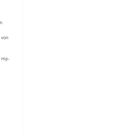
im
h von
 Hip-