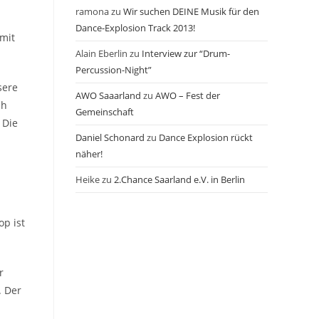
ramona
zu
Wir suchen DEINE Musik für den
Dance-Explosion Track 2013!
 mit
Alain Eberlin
zu
Interview zur “Drum-
Percussion-Night”
sere
AWO Saaarland
zu
AWO – Fest der
ch
Gemeinschaft
 Die
Daniel Schonard
zu
Dance Explosion rückt
näher!
Heike
zu
2.Chance Saarland e.V. in Berlin
p ist
r
. Der