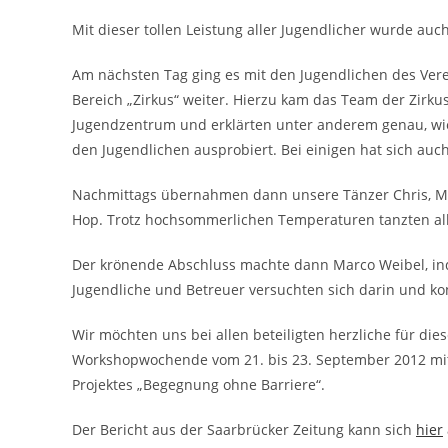
Mit dieser tollen Leistung aller Jugendlicher wurde au
Am nächsten Tag ging es mit den Jugendlichen des Vere
Bereich „Zirkus“ weiter. Hierzu kam das Team der Zirku
Jugendzentrum und erklärten unter anderem genau, wie m
den Jugendlichen ausprobiert. Bei einigen hat sich auch r
Nachmittags übernahmen dann unsere Tänzer Chris, Mar
Hop. Trotz hochsommerlichen Temperaturen tanzten all
Der krönende Abschluss machte dann Marco Weibel, ind
Jugendliche und Betreuer versuchten sich darin und k
Wir möchten uns bei allen beteiligten herzliche für d
Workshopwochende vom 21. bis 23. September 2012 mi
Projektes „Begegnung ohne Barriere“.
Der Bericht aus der Saarbrücker Zeitung kann sich
hier