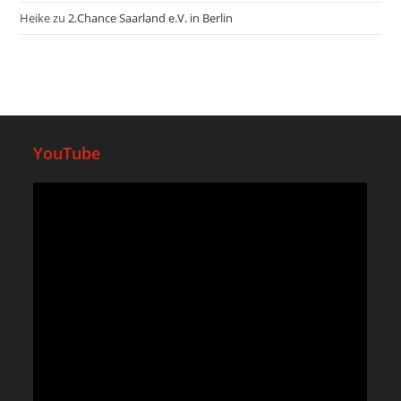
Heike
zu
2.Chance Saarland e.V. in Berlin
YouTube