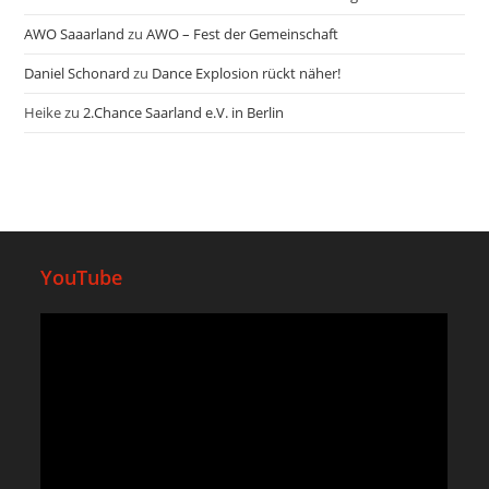
AWO Saaarland
zu
AWO – Fest der Gemeinschaft
Daniel Schonard
zu
Dance Explosion rückt näher!
Heike
zu
2.Chance Saarland e.V. in Berlin
YouTube