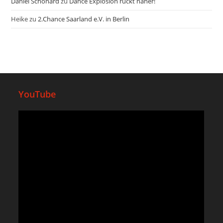
Daniel Schonard
zu
Dance Explosion rückt näher!
Heike
zu
2.Chance Saarland e.V. in Berlin
YouTube