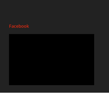
Facebook
Copyright 2026 - 2. Chance Saarland e.V. |
Impressum
|
Datenschutz