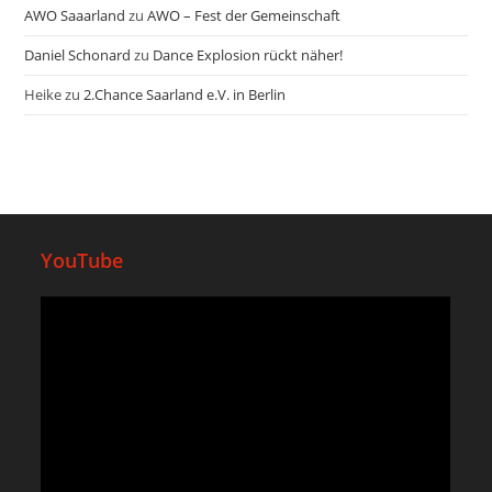
AWO Saaarland
zu
AWO – Fest der Gemeinschaft
Daniel Schonard
zu
Dance Explosion rückt näher!
Heike
zu
2.Chance Saarland e.V. in Berlin
YouTube