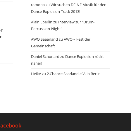
ramona
zu
Wir suchen DEINE Musik für den
Dance-Explosion Track 2013!
Alain Eberlin
zu
Interview zur “Drum-
Percussion-Night”
er
en
AWO Saaarland
zu
AWO – Fest der
Gemeinschaft
Daniel Schonard
zu
Dance Explosion rückt
näher!
Heike
zu
2.Chance Saarland e.V. in Berlin
Facebook