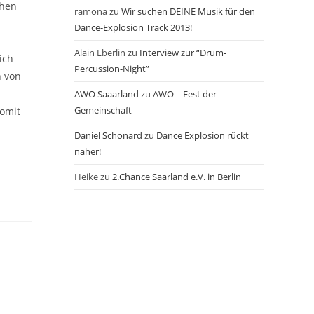
chen
ramona
zu
Wir suchen DEINE Musik für den
Dance-Explosion Track 2013!
Alain Eberlin
zu
Interview zur “Drum-
ich
Percussion-Night”
n von
AWO Saaarland
zu
AWO – Fest der
Gemeinschaft
somit
Daniel Schonard
zu
Dance Explosion rückt
näher!
Heike
zu
2.Chance Saarland e.V. in Berlin