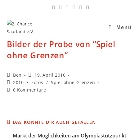
Zum
Inhalt
springen
Menü
Bilder der Probe von “Spiel
ohne Grenzen”
Beitrags-
Beitrag
Ben
19. April 2010
Autor:
veröffentlicht:
Beitrags-
2010
/
Fotos
/
Spiel ohne Grenzen
Kategorie:
Beitrags-
0 Kommentare
Kommentare:
DAS KÖNNTE DIR AUCH GEFALLEN
Markt der Möglichkeiten am Olympiastützpunkt