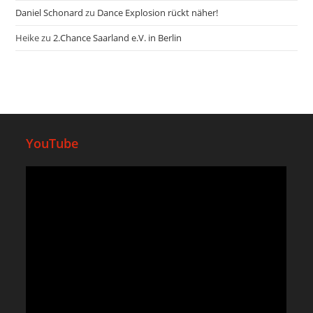
Daniel Schonard
zu
Dance Explosion rückt näher!
Heike
zu
2.Chance Saarland e.V. in Berlin
YouTube