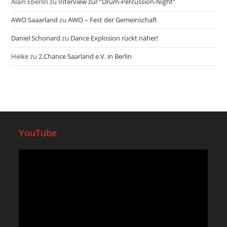
Alain Eberlin
zu
Interview zur “Drum-Percussion-Night”
AWO Saaarland
zu
AWO – Fest der Gemeinschaft
Daniel Schonard
zu
Dance Explosion rückt näher!
Heike
zu
2.Chance Saarland e.V. in Berlin
YouTube