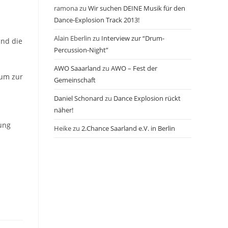
ramona
zu
Wir suchen DEINE Musik für den
Dance-Explosion Track 2013!
Alain Eberlin
zu
Interview zur “Drum-
und die
Percussion-Night”
AWO Saaarland
zu
AWO – Fest der
aum zur
Gemeinschaft
Daniel Schonard
zu
Dance Explosion rückt
näher!
ung
Heike
zu
2.Chance Saarland e.V. in Berlin