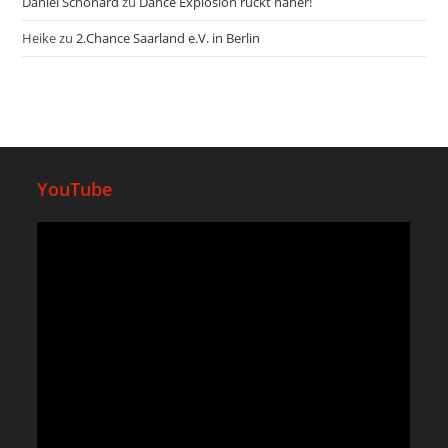
Daniel Schonard
zu
Dance Explosion rückt näher!
Heike
zu
2.Chance Saarland e.V. in Berlin
YouTube