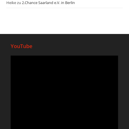
Heike
zu
2.Chance Saarland e.V. in Berlin
YouTube