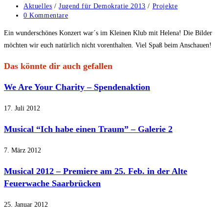
veröffentlicht:
Beitrags-
Aktuelles
/
Jugend für Demokratie 2013
/
Projekte
Kategorie:
Beitrags-
0 Kommentare
Kommentare:
Ein wunderschönes Konzert war´s im Kleinen Klub mit Helena! Die Bilder
möchten wir euch natürlich nicht vorenthalten. Viel Spaß beim Anschauen!
Das könnte dir auch gefallen
We Are Your Charity – Spendenaktion
17. Juli 2012
Musical “Ich habe einen Traum” – Galerie 2
7. März 2012
Musical 2012 – Premiere am 25. Feb. in der Alte
Feuerwache Saarbrücken
25. Januar 2012