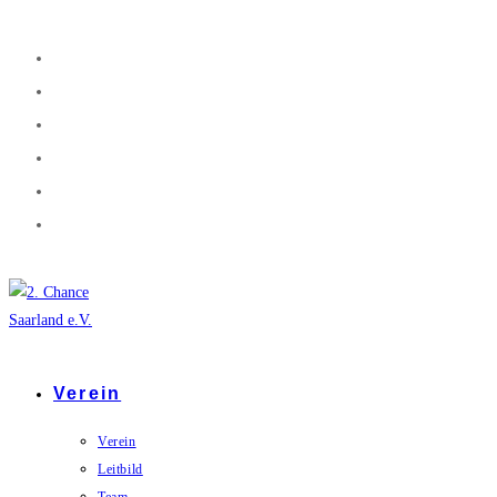
Zum
Inhalt
springen
Verein
Verein
Leitbild