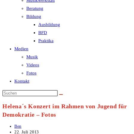
Musikwerkstatt
Beratung
Bildung
Ausbildung
BFD
Praktika
Medien
Musik
Videos
Fotos
Kontakt
Helena´s Konzert im Rahmen von Jugend für
Demokratie – Fotos
Beitrags-
Ben
Autor:
Beitrag
22. Juli 2013