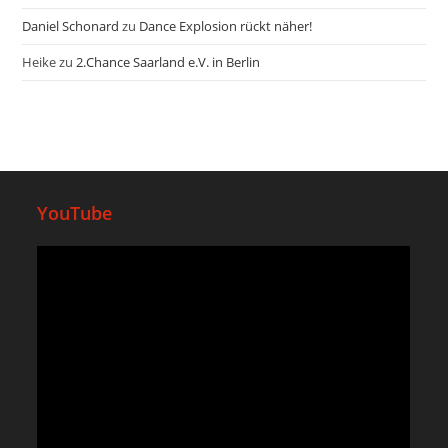
Daniel Schonard
zu
Dance Explosion rückt näher!
Heike
zu
2.Chance Saarland e.V. in Berlin
YouTube