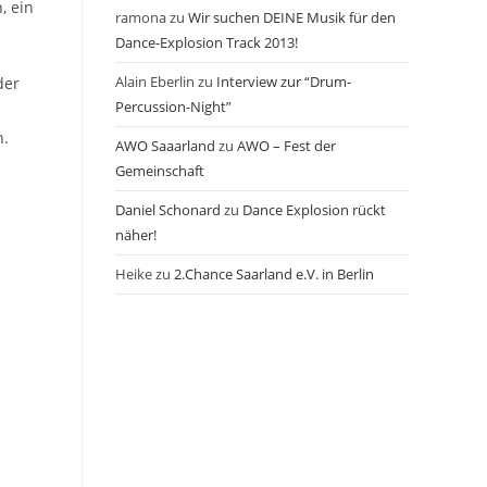
, ein
ramona
zu
Wir suchen DEINE Musik für den
Dance-Explosion Track 2013!
Alain Eberlin
zu
Interview zur “Drum-
der
Percussion-Night”
n.
AWO Saaarland
zu
AWO – Fest der
Gemeinschaft
Daniel Schonard
zu
Dance Explosion rückt
näher!
Heike
zu
2.Chance Saarland e.V. in Berlin