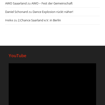
AWO Saaarland
zu
AWO – Fest der Gemeinschaft
Daniel Schonard
zu
Dance Explosion rückt näher!
Heike
zu
2.Chance Saarland e.V. in Berlin
YouTube