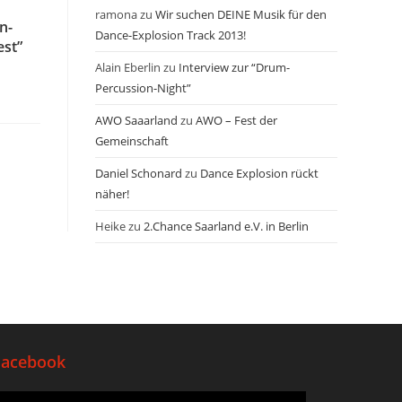
ramona
zu
Wir suchen DEINE Musik für den
n-
Dance-Explosion Track 2013!
est”
Alain Eberlin
zu
Interview zur “Drum-
Percussion-Night”
AWO Saaarland
zu
AWO – Fest der
Gemeinschaft
Daniel Schonard
zu
Dance Explosion rückt
näher!
Heike
zu
2.Chance Saarland e.V. in Berlin
Facebook