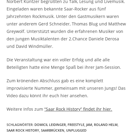
Norbert Küntzer begrüßten zu Talk, Lesung und Livemusik.
Eingeladen waren bekannte Saar-Rocker aus fünf
Jahrzehnten Rockmusik. Unter den Gastmusikern waren
unter anderem Gerd Schneider, Thomas Blug und Matthew
Greywolf. Unterstützt wurden die erfahrenen Musiker von
den jungen Musiktalenten der 2.Chance Daniele Derosa
und David Windmüller.
Die Veranstaltung war ein voller Erfolg und alle alle
Beteiligten hatte eine Menge Spaß bei ihrer Jam-Session.
Zum krönenden Abschluss gab es eine komplett
improvisierte Nummer, gemeinsam mit unseren Jungs! Das
Video dazu könnt ihr euch hier ansehen.
Weitere Infos zum
“Saar Rock History” findet ihr hier.
SCHLAGWÖRTER
:
DOMICIL LEIDINGER
,
FREESTYLE
,
JAM
,
ROLAND HELM
,
SAAR ROCK HISTORY
,
SAARBRÜCKEN
,
UNPLUGGED