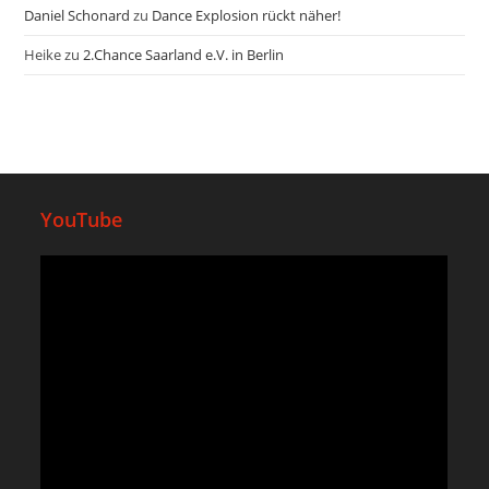
Daniel Schonard
zu
Dance Explosion rückt näher!
Heike
zu
2.Chance Saarland e.V. in Berlin
YouTube