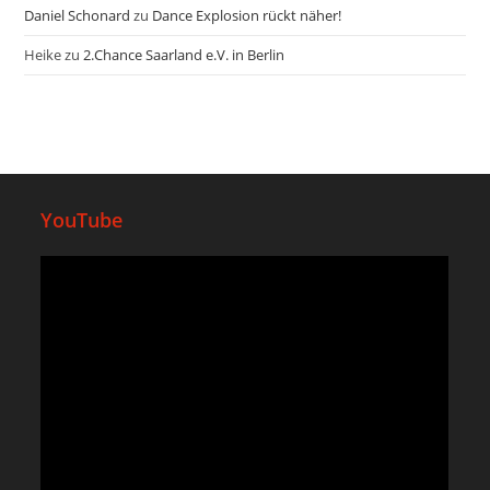
Daniel Schonard
zu
Dance Explosion rückt näher!
Heike
zu
2.Chance Saarland e.V. in Berlin
YouTube