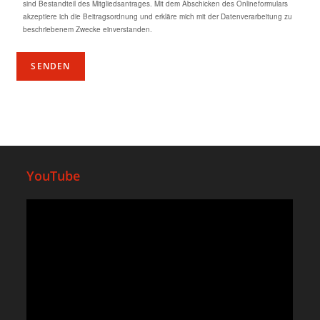
sind Bestandteil des Mitgliedsantrages. Mit dem Abschicken des Onlineformulars
akzeptiere ich die Beitragsordnung und erkläre mich mit der Datenverarbeitung zu
beschriebenem Zwecke einverstanden.
YouTube