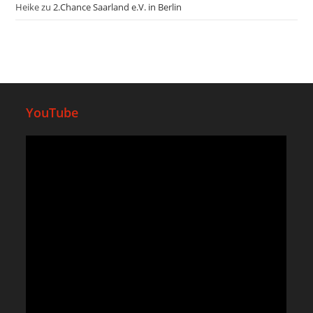
Heike
zu
2.Chance Saarland e.V. in Berlin
YouTube