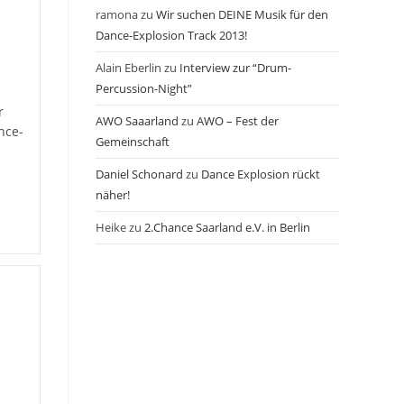
ramona
zu
Wir suchen DEINE Musik für den
Dance-Explosion Track 2013!
Alain Eberlin
zu
Interview zur “Drum-
Percussion-Night”
r
AWO Saaarland
zu
AWO – Fest der
nce-
Gemeinschaft
Daniel Schonard
zu
Dance Explosion rückt
näher!
Heike
zu
2.Chance Saarland e.V. in Berlin