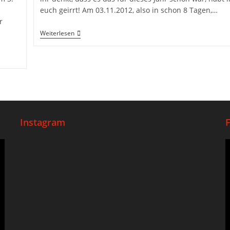
euch geirrt! Am 03.11.2012, also in schon 8 Tagen,…
r
Weiterlesen
Instagram