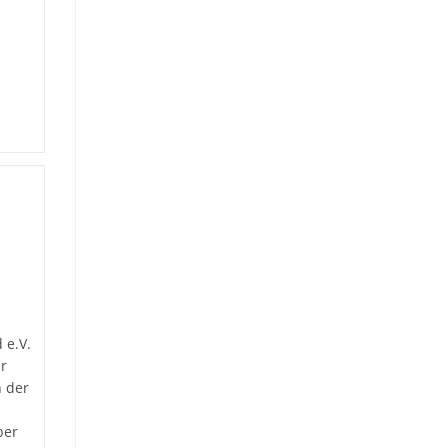
 e.V.
er
 der
ber