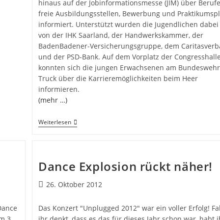
hinaus auf der Jobinformationsmesse (JIM) über Berufe
freie Ausbildungsstellen, Bewerbung und Praktikumspl
informiert. Unterstützt wurden die Jugendlichen dabei 
von der IHK Saarland, der Handwerkskammer, der
BadenBadener-Versicherungsgruppe, dem Caritasver
und der PSD-Bank. Auf dem Vorplatz der Congresshall
konnten sich die jungen Erwachsenen am Bundeswehr
Truck über die Karrieremöglichkeiten beim Heer
informieren.
(mehr …)
Weiterlesen
Dance Explosion rückt näher!
26. Oktober 2012
Dance
Das Konzert "Unplugged 2012" war ein voller Erfolg! Fal
m 3.
ihr denkt, dass es das für dieses Jahr schon war, habt i