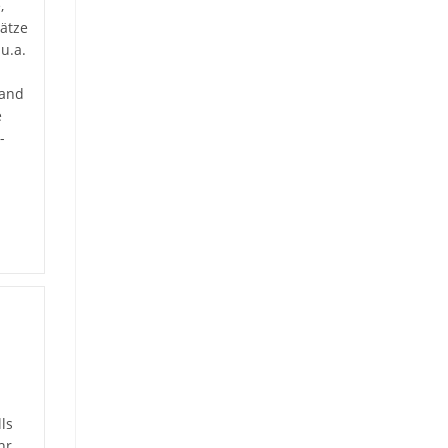
,
ätze
u.a.
band
e
-
ls
hr