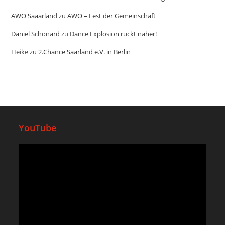
AWO Saaarland
zu
AWO – Fest der Gemeinschaft
Daniel Schonard
zu
Dance Explosion rückt näher!
Heike
zu
2.Chance Saarland e.V. in Berlin
YouTube