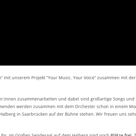
ik” mit unserem Projekt “Your Music. Your Voice” zusammen mit der
siker:innen zusammenarbeiten und dabei sind großartige Songs und
hmenden werden zusammen mit dem Orchester schon in einem Mo
Halberg in Saarbrücken auf der Bühne stehen. Wir freuen uns sehr
0 Uhr, im Großen Sendesaal auf dem Halberg sind noch
Plätze frei
. 