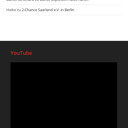
Heike
zu
2.Chance Saarland e.V. in Berlin
YouTube