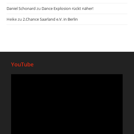
Daniel Schonard
zu
Dance Explosion rückt näher!
Heike
zu
2.Chance Saarland e.V. in Berlin
YouTube