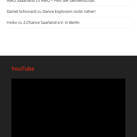
AWO Saaarland
zu
AWO – Fest der Gemeinschaft
Daniel Schonard
zu
Dance Explosion rückt näher!
Heike
zu
2.Chance Saarland e.V. in Berlin
YouTube