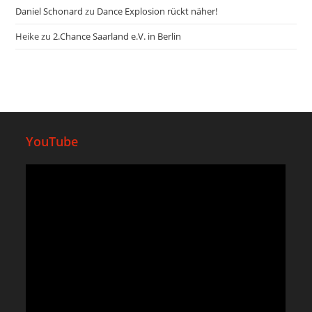
Daniel Schonard
zu
Dance Explosion rückt näher!
Heike
zu
2.Chance Saarland e.V. in Berlin
YouTube