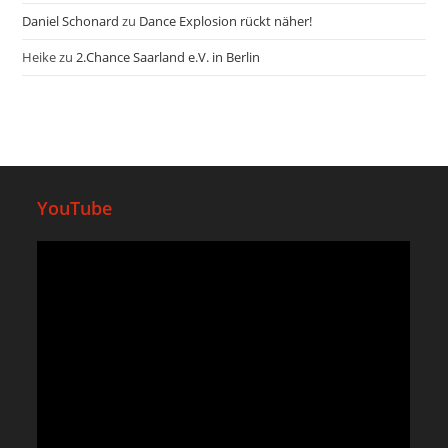
Daniel Schonard
zu
Dance Explosion rückt näher!
Heike
zu
2.Chance Saarland e.V. in Berlin
YouTube